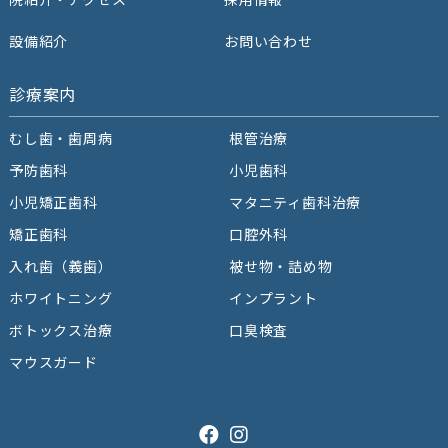
設備紹介
お問い合わせ
診療案内
むし歯・歯周病
根管治療
予防⻭科
⼩児⻭科
小児矯正歯科
マタニティ歯科治療
矯正⻭科
⼝腔外科
⼊れ⻭（義⻭）
被せ物・詰め物
ホワイトニング
インプラント
ボトックス治療
口臭検査
マウスガード