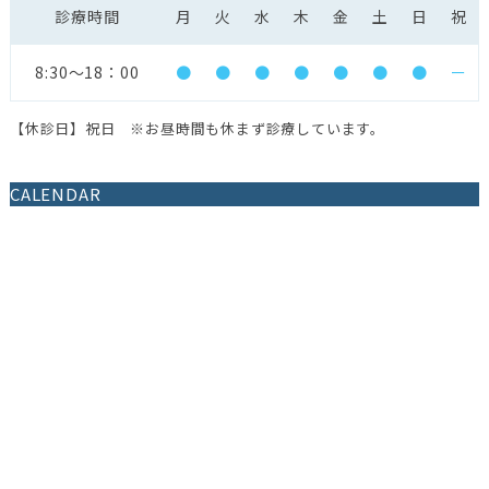
診療時間
月
火
水
木
金
土
日
祝
8:30〜18：00
●
●
●
●
●
●
●
ー
【休診日】祝日 ※お昼時間も休まず診療しています。
CALENDAR