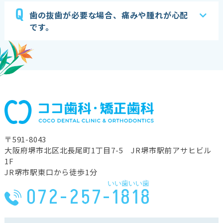
Q
歯の抜歯が必要な場合、痛みや腫れが心配
です。
〒591-8043
⼤阪府堺市北区北⻑尾町1丁⽬7-5 JR堺市駅前アサヒビル
1F
JR堺市駅東⼝から徒歩1分
いい歯いい歯
072-257-1818